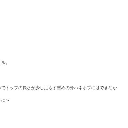
イル。
のでトップの長さが少し足らず重めの外ハネボブにはできなか
ンに〜