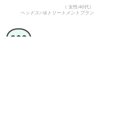
（ 女性/40代）
ヘッドスパ&トリートメントプラン
近所にこんなステキな、雰囲気の良い店
があったのを全然気づいてなかった。
外観、内観ともカフェ風でとても癒され
るお洒落な作りです。
今回カット、カラー、ヘッドスパ、トリ
ートメントのメニューでお世話になりま
したが、とても満足です。
施術前にきちんとヒアリングをし、説明
してくれました。
ヘッドスパで使うクリームも何種類かの
中から選ばせてくれて良かったです。
施術中は気持ち良く、寝てしまいそうで
した。