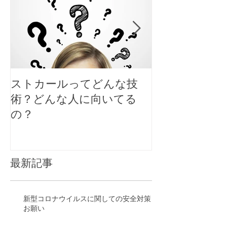
ストカールってどんな技
大人女性のシ
術？どんな人に向いてる
スタイルにす
の？
ト
最新記事
新型コロナウイルスに関しての安全対策と
お願い