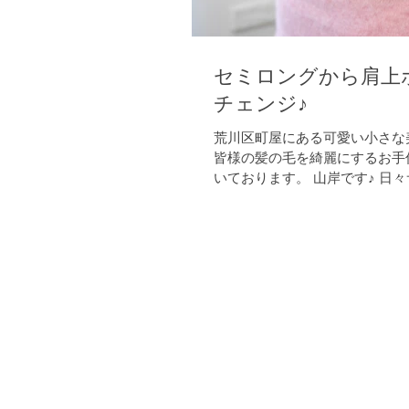
セミロングから肩上
チェンジ♪
荒川区町屋にある可愛い小さな美
皆様の髪の毛を綺麗にするお手
いております。 山岸です♪ 日
事、カラー、パーマ、縮毛矯正
ヘッドスパなどなど 少しでも
る様に綴っております sasaっ
室？...