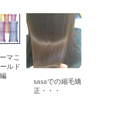
パーマこだ
ールド
編
sasaでの縮毛矯
正・・・