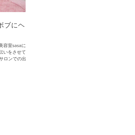
ボブにヘア
容室sasaにて
伝いをさせて頂
々サロンでの出来
、ストカール、
皆様のお役に立て
てどんな美容