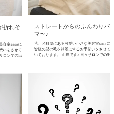
ストレートからのふんわりパ
が折れそう
マ〜♪
荒川区町屋にある可愛い小さな美容室sasaに
容室sasaにて
皆様の髪の毛を綺麗にするお手伝いをさせて
伝いをさせて頂
いております。 山岸です♪ 日々サロンでの出
々サロンでの出来
事、カラー、パーマ、縮毛矯正、ストカール
、ストカール、
ヘッドスパなどなど 少しでも皆様のお役に立
皆様のお役に立て
る様に綴っております sasaってどんな美容
てどんな美容
室？...