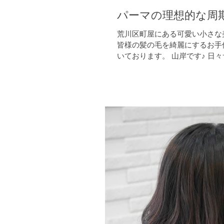
パーマの理想的な周
荒川区町屋にある可愛い小さな美
皆様の髪の毛を綺麗にするお手
いております。 山岸です♪ 日
事、カラー、パーマ、縮毛矯正
ヘッドスパなどなど 少しでも
る様に綴っております sasaっ
室？...