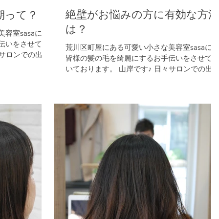
絶壁がお悩みの方に有効な方法
期って？
は？
容室sasaにて
伝いをさせて頂
荒川区町屋にある可愛い小さな美容室sasaに
々サロンでの出来
皆様の髪の毛を綺麗にするお手伝いをさせて
、ストカール、
いております。 山岸です♪ 日々サロンでの出
皆様のお役に立て
事、カラー、パーマ、縮毛矯正、ストカール
てどんな美容
ヘッドスパなどなど 少しでも皆様のお役に立
る様に綴っております sasaってどんな美容
室？...