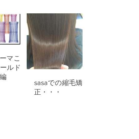
パーマこだ
ールド
編
sasaでの縮毛矯
正・・・