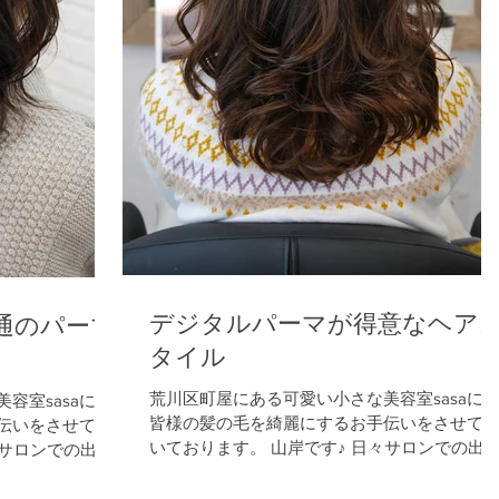
デジタルパーマが得意なヘア
通のパーマ
タイル
荒川区町屋にある可愛い小さな美容室sasaに
容室sasaにて
皆様の髪の毛を綺麗にするお手伝いをさせて
伝いをさせて頂
いております。 山岸です♪ 日々サロンでの出
々サロンでの出来
事、カラー、パーマ、縮毛矯正、ストカール
、ストカール、
ヘッドスパなどなど 少しでも皆様のお役に立
皆様のお役に立て