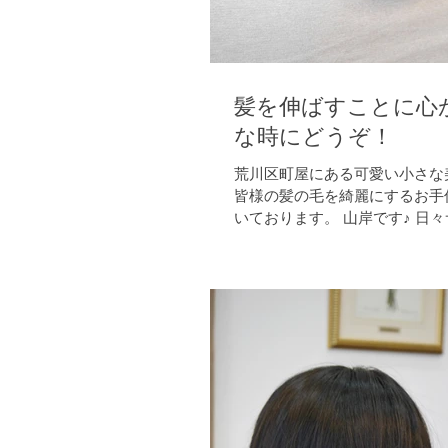
髪を伸ばすことに心
な時にどうぞ！
荒川区町屋にある可愛い小さな美
皆様の髪の毛を綺麗にするお手
いております。 山岸です♪ 日
事、カラー、パーマ、縮毛矯正
ヘッドスパなどなど 少しでも
る様に綴っております sasaっ
室？...