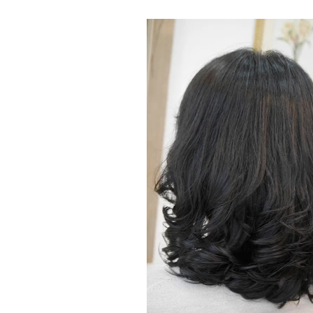
る様に綴っております sasaっ
室？...