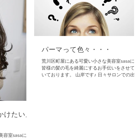
パーマって色々・・・
荒川区町屋にある可愛い小さな美容室sasaに
皆様の髪の毛を綺麗にするお手伝いをさせて
いております。 山岸です♪ 日々サロンでの出
事、カラー、パーマ、縮毛矯正、ストカール
ヘッドスパなどなど 少しでも皆様のお役に立
る様に綴っております sasaってどんな美容
室？...
かけたいん
容室sasaにて