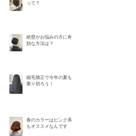
って？
絶壁がお悩みの方に有
効な方法は？
縮毛矯正で今年の夏も
乗り切ろう！
ス
て
頂
春のカラーはピンク系
来
もオススメなんです
、
て