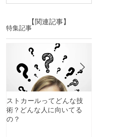
の方必見！
す
【関連記事】
特集記事
ストカールってどんな技
大人女性のシ
術？どんな人に向いてる
スタイルにす
の？
ト