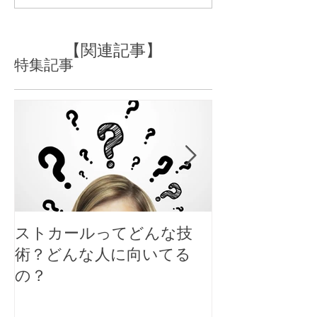
【デジタルパーマ】編
【コールドパー
【関連記事】
特集記事
ストカールってどんな技
大人女性のシ
術？どんな人に向いてる
スタイルにす
の？
ト