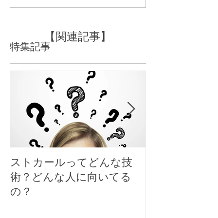
わないって感じている方
て？
に
【関連記事】
特集記事
ストカールってどんな技
大人女性のシ
術？どんな人に向いてる
スタイルにす
の？
ト