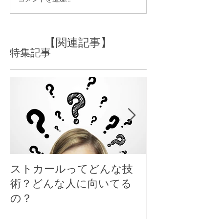
sasaのパーマこだわり
sasaのパーマこ
【デジタルパーマ】編
【コールドパー
【関連記事】
特集記事
ストカールってどんな技
大人女性のシ
術？どんな人に向いてる
スタイルにす
の？
ト