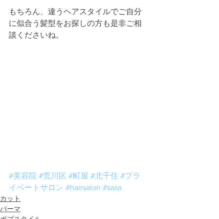
もちろん、違うヘアスタイルでご自分
に似合う髪型をお探しの方も是非ご相
談くださいね。
#美容院
#荒川区
#町屋
#北千住
#プラ
イベートサロン
#hairsalon
#sasa
カット
パーマ
ボブスタイル