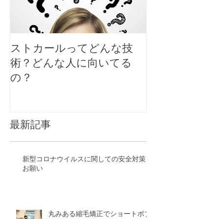
ストカールってどんな技
大人女性のシ
術？どんな人に向いてる
スタイルにす
の？
ト
最新記事
新型コロナウイルスに関しての安全対策と
お願い
丸みある縮毛矯正でショートボブ